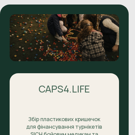
CAPS4.LIFE
Збір пластикових кришечок
для фінансування турнікетів
SICH бойовим медикам та