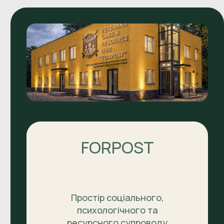
FORPOST
Простір соціального,
психологічного та
ресурсного супроводу