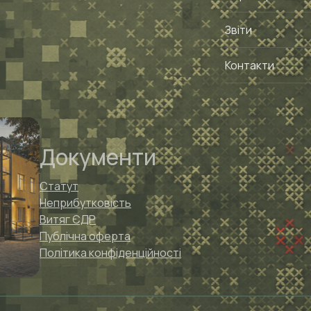
Звіти
Контакти
Документи
Статут
Неприбутковість
Витяг ЄДР
Публічна оферта
Політика конфіденційності