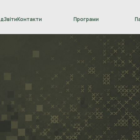
нд
Звіти
Контакти
Програми
П