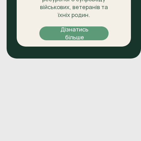
військових, ветеранів та
їхніх родин.
Дізнатись
більше