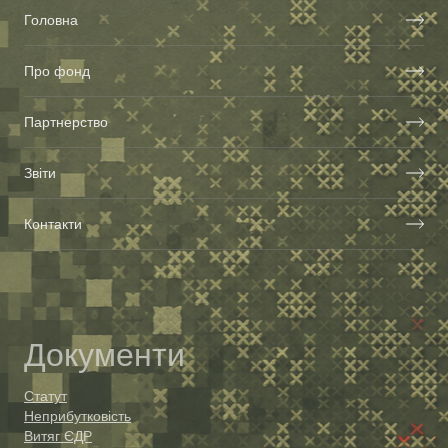
Головна
Про фонд
Партнерство
Звіти
Контакти
Документи
Статут
Неприбутковість
Витяг ЄДР