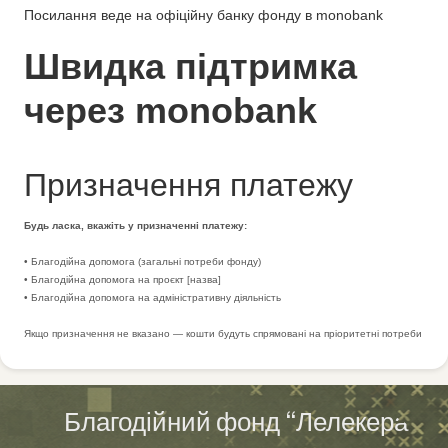
Посилання веде на офіційну банку фонду в monobank
Швидка підтримка
через monobank
Призначення платежу
Будь ласка, вкажіть у призначенні платежу:
• Благодійна допомога (загальні потреби фонду)
• Благодійна допомога на проєкт [назва]
• Благодійна допомога на адміністративну діяльність
Якщо призначення не вказано — кошти будуть спрямовані на пріоритетні потреби
Благодійний фонд “Лелекера”