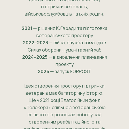
підтримки ветеранів,
військовослужбовців та їхніх родин.
2021
— рішення Київради та підготовка
ветеранського простору
2022–2023
— війна, служба команди в
Силах оборони, гуманітарний хаб
2024–2025
— відновлення планування
проєкту
2026
— запуск FORPOST
Ідея створення простору підтримки
ветеранів має багаторічну історію.
Ще у 2021 році Благодійний фонд
«Лелекера» спільно з ветеранською
спільнотою розпочав роботу над
створенням реабілітаційного та