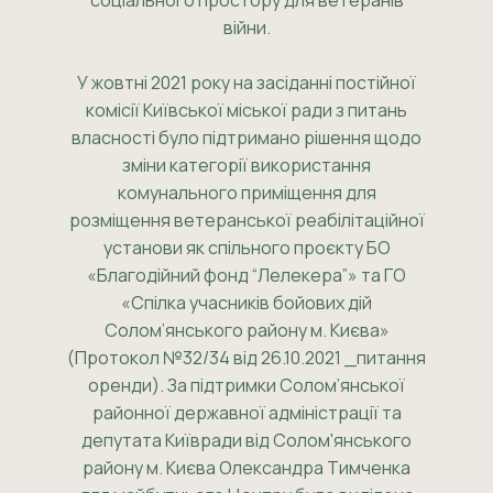
соціального простору для ветеранів
війни.
У жовтні 2021 року на засіданні постійної
комісії Київської міської ради з питань
власності було підтримано рішення щодо
зміни категорії використання
комунального приміщення для
розміщення ветеранської реабілітаційної
установи як спільного проєкту БО
«Благодійний фонд “Лелекера”» та ГО
«Спілка учасників бойових дій
Солом’янського району м. Києва»
(Протокол №32/34 від 26.10.2021 _питання
оренди)
. За підтримки Солом’янської
районної державної адміністрації та
депутата Київради від Солом'янського
району м. Києва Олександра Тимченка