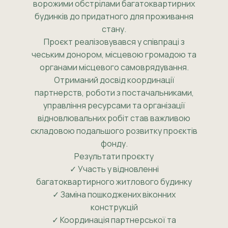
ворожими обстрілами багатоквартирних
будинків до придатного для проживання
стану.
Проєкт реалізовувався у співпраці з
чеським донором, місцевою громадою та
органами місцевого самоврядування.
Отриманий досвід координації
партнерств, роботи з постачальниками,
управління ресурсами та організації
відновлювальних робіт став важливою
складовою подальшого розвитку проєктів
фонду.
Результати проєкту
✓ Участь у відновленні
багатоквартирного житлового будинку
✓ Заміна пошкоджених віконних
конструкцій
✓ Координація партнерської та