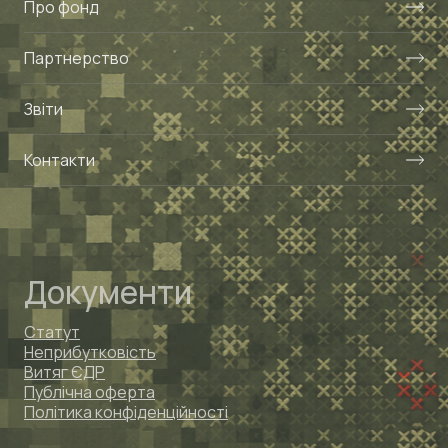
Про фонд
Партнерство
Звіти
Контакти
Документи
Статут
Неприбутковість
Витяг ЄДР
Публічна оферта
Політика конфіденційності