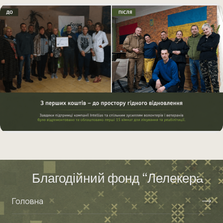
1
2
3
4
5
6
7
8
9
10
11
12
13
14
Благодійний фонд “Лелекера”
Головна