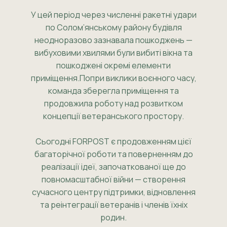
У цей період через численні ракетні удари
по Солом’янському району будівля
неодноразово зазнавала пошкоджень —
вибуховими хвилями були вибиті вікна та
пошкоджені окремі елементи
приміщення.Попри виклики воєнного часу,
команда зберегла приміщення та
продовжила роботу над розвитком
концепції ветеранського простору.
Сьогодні FORPOST є продовженням цієї
багаторічної роботи та поверненням до
реалізації ідеї, започаткованої ще до
повномасштабної війни — створення
сучасного центру підтримки, відновлення
та реінтеграції ветеранів і членів їхніх
родин.