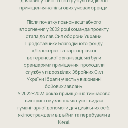
для майбутнього Центру було виділено
приміщення на пільгових умовах оренди.
Після початку повномасштабного
вторгнення у 2022 році команда проєкту
стала до лав Сил оборони України.
Представники Благодійного фонду
«Лелекера» та партнерської
ветеранської організації, які були
орендарями приміщення, проходили
службу у підрозділах Збройних Сил
України і брали участь у виконанні
бойових завдань.
У 2022–2023 роках приміщення тимчасово
використовувалося як пункт видачі
гуманітарної допомоги для цивільних осіб,
які постраждали від війни та перебували в
Києві.