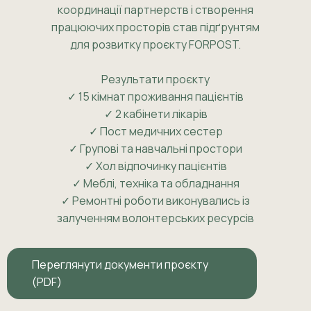
координації партнерств і створення
працюючих просторів став підґрунтям
для розвитку проєкту FORPOST.
Результати проєкту
✓ 15 кімнат проживання пацієнтів
✓ 2 кабінети лікарів
✓ Пост медичних сестер
✓ Групові та навчальні простори
✓ Хол відпочинку пацієнтів
✓ Меблі, техніка та обладнання
✓ Ремонтні роботи виконувались із
залученням волонтерських ресурсів
Переглянути документи проєкту
(PDF)