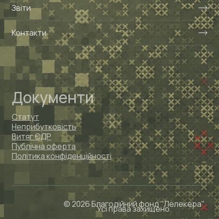
Звіти
Контакти
Документи
Статут
Неприбутковість
Витяг ЄДР
Публічна оферта
Політика конфіденційності
© 2026 Благодійний фонд "Лелекера"
Усі права захищено.