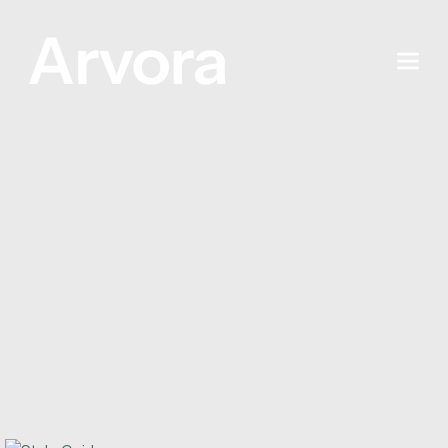
Style Guide
The guide for using the basic template
sections and tags is presented in the
template's basic style.