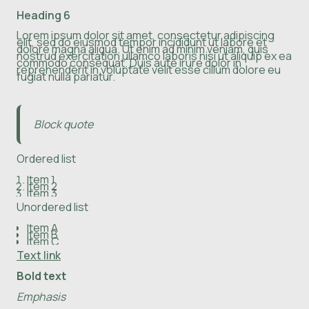
Heading 6
Lorem ipsum dolor sit amet, consectetur adipiscing
elit, sed do eiusmod tempor incididunt ut labore et
dolore magna aliqua. Ut enim ad minim veniam, quis
nostrud exercitation ullamco laboris nisi ut aliquip ex ea
commodo consequat. Duis aute irure dolor in
reprehenderit in voluptate velit esse cillum dolore eu
fugiat nulla pariatur.
Block quote
Ordered list
Item 1
Item 2
Item 3
Unordered list
Item A
Item B
Item C
Text link
Bold text
Emphasis