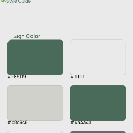
Design Color
#F85119
#ffffff
#c8c8c8
#4a4a4a